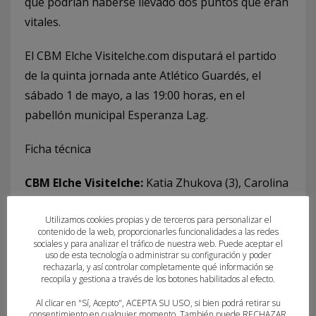
que podrían haberse llevado dos puntos que eran
vitales.
El CBM Elche Visitelche.com disputará el partido
de la quinta jornada ante Atlético Guardés, el
sábado 1 de mayo, a las 19:00 horas, en el
pabellón municipal Esperanza Lag.
Ficha técnica
CBM Elche Visitelche:
Katia Zhukova (3), Carolina
Bono, Giselle Menéndez (1), Celia Guilabert (1),
Utilizamos cookies propias y de terceros para personalizar el
Patricia Méndez, Nuria Andreu (1), Ivet Musons
contenido de la web, proporcionarles funcionalidades a las redes
(3), Nicole Morales, María Flores (1), Patricia
sociales y para analizar el tráfico de nuestra web. Puede aceptar el
uso de esta tecnología o administrar su configuración y poder
Encinas, Gabriela Bitolo (3), Lysa Tchaptchet (1),
rechazarla, y así controlar completamente qué información se
recopila y gestiona a través de los botones habilitados al efecto.
Clara Gascó (3), Ana Martínez (5), María Gracia
Duque (1). Entrenador, Joaquín J. Rocamora.
Al clicar en "Sí, Acepto", ACEPTA SU USO, si bien podrá retirar su
consentimiento en cualquier momento. También puede RECHAZAR