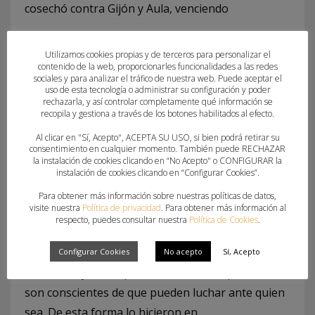
cosechó contra Gijón y Aula, venciendo
con muchas jugadoras entre algodones en un
Utilizamos cookies propias y de terceros para personalizar el
partido donde las guerreras franjiverdes
contenido de la web, proporcionarles funcionalidades a las redes
sociales y para analizar el tráfico de nuestra web. Puede aceptar el
mostraron a la afición una de las mejores
uso de esta tecnología o administrar su configuración y poder
primeras partes del equipo desde la llegada de
rechazarla, y así controlar completamente qué información se
recopila y gestiona a través de los botones habilitados al efecto.
Joaquín Rocamora.
Al clicar en "Sí, Acepto", ACEPTA SU USO, si bien podrá retirar su
consentimiento en cualquier momento. También puede RECHAZAR
la instalación de cookies clicando en “No Acepto" o CONFIGURAR la
instalación de cookies clicando en “Configurar Cookies”.
Sin duda el equipo afronta este partido con el
conocimiento de que visitan a un rival
Para obtener más información sobre nuestras políticas de datos,
visite nuestra
Política de privacidad
. Para obtener más información al
complicado. Ahora bien, el equipo sabe del buen
respecto, puedes consultar nuestra
Política de Cookies
.
momento del grupo y con la eficacia
en portería de Nicole Morales, el trabajo
Configurar Cookies
No acepto
Sí, Acepto
defensivo, y la compenetración en ataque,
son conscientes de que pueden luchar ante quien
sea. De esta forma lo hicieron en