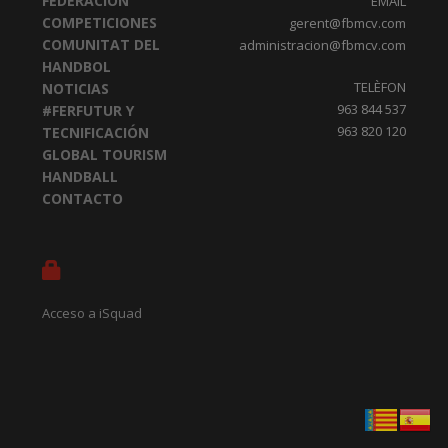
FEDERACION
EMAIL
COMPETICIONES
gerent@fbmcv.com
COMUNITAT DEL
administracion@fbmcv.com
HANDBOL
TELÈFON
NOTICIAS
963 844 537
#FERFUTUR Y
963 820 120
TECNIFICACIÓN
GLOBAL TOURISM
HANDBALL
CONTACTO
Acceso a iSquad