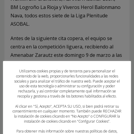
BM Logroño La Rioja y Viveros Herol Balonmano
Nava, todos estos siete de la Liga Plenitude
ASOBAL.
Antes de la siguiente cita copera, el equipo se
centra en la competición liguera, recibiendo al
Amenabar Zarautz este domingo 9 de marzo a las
12:15 en el Pitiu Rochel.
Utilizamos cookies propias y de terceros para personalizar el
contenido de la web, proporcionarles funcionalidades a las redes
FICHA TÉCNICA Horneo EÓN Alicante (32)
: Juan
sociales y para analizar el tráfico de nuestra web. Puede aceptar el
Bonany (1), Karlos Rubio (1), Ander Torriko (5),
uso de esta tecnología o administrar su configuración y poder
rechazarla, y así controlar completamente qué información se
Gabriel Navarro, Lorenzo Poyato, James Parker,
recopila y gestiona a través de los botones habilitados al efecto.
Carlos Fernández (2), Julen Urruzola (1), Xabi
Al clicar en "Sí, Acepto", ACEPTA SU USO, si bien podrá retirar su
Barreto (3), Didac Talens (1), Diego Vera (2), Josu
consentimiento en cualquier momento. También puede RECHAZAR
la instalación de cookies clicando en “No Acepto" o CONFIGURAR la
Arzoz (3), Agustín Forlino (1), Aarón Gutiérrez (3),
instalación de cookies clicando en “Configurar Cookies”.
Darko Dimitrievski (9), Cauê Martins.
Para obtener más información sobre nuestras políticas de datos,