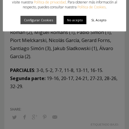
visite nuestra
Política de privacidad
. Para obtener más información al
respecto, puedes consultar nuestra
Política de Cookies
.
IMPULSE Balonmano Guadalajara (29
): Vicente
Poveda (5), Francisc Lombardi (3), Haitz Gorostiri
Configurar Cookies
No acepto
Sí, Acepto
(8), Manuel Catalina (1), Lucas Urabayen, José Luis
Román (2), Miguel Romans (1), Pablo Simón (1),
Piort Mielckarski, Nicolás García, Gerard Forns,
Santiago Simón (3), Jakub Sladkowski (1), Álvaro
García (2).
PARCIALES
: 3-0, 5-2, 7-7, 11-8, 13-11, 16-15.
Segunda parte:
19-16, 20-17, 24-21, 27-23, 28-26,
32-29.
ETIQUETADO BAJO: