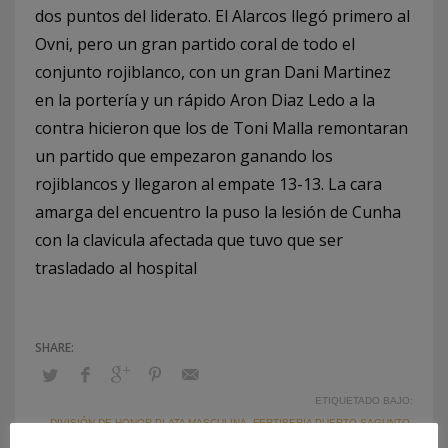
dos puntos del liderato. El Alarcos llegó primero al
Ovni, pero un gran partido coral de todo el
conjunto rojiblanco, con un gran Dani Martinez
en la portería y un rápido Aron Diaz Ledo a la
contra hicieron que los de Toni Malla remontaran
un partido que empezaron ganando los
rojiblancos y llegaron al empate 13-13. La cara
amarga del encuentro la puso la lesión de Cunha
con la clavicula afectada que tuvo que ser
trasladado al hospital
ETIQUETADO BAJO:
DIVISIÓN DE HONOR PLATA MASCULINA
,
FERTIBERIA PUERTO SAGUNTO
,
TONI MALLA