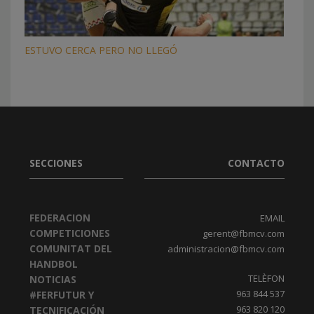
ESTUVO CERCA PERO NO LLEGÓ
SECCIONES
CONTACTO
FEDERACION
EMAIL
COMPETICIONES
gerent@fbmcv.com
COMUNITAT DEL
administracion@fbmcv.com
HANDBOL
TELÈFON
NOTICIAS
963 844 537
#FERFUTUR Y
963 820 120
TECNIFICACIÓN