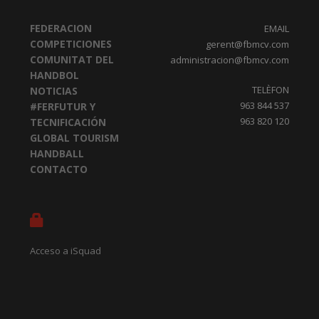
FEDERACION
EMAIL
COMPETICIONES
gerent@fbmcv.com
COMUNITAT DEL
administracion@fbmcv.com
HANDBOL
TELÈFON
NOTICIAS
963 844 537
#FERFUTUR Y
963 820 120
TECNIFICACIÓN
GLOBAL TOURISM
HANDBALL
CONTACTO
Acceso a iSquad