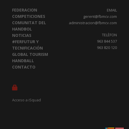
FEDERACION
EMAIL
COMPETICIONES
gerent@fbmcv.com
COMUNITAT DEL
administracion@fbmcv.com
HANDBOL
TELÈFON
NOTICIAS
963 844 537
#FERFUTUR Y
963 820 120
TECNIFICACIÓN
GLOBAL TOURISM
HANDBALL
CONTACTO
Acceso a iSquad