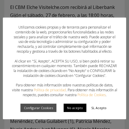
El CBM Elche Visitelche.com recibirá al Liberbank
Gijón el sábado, 27 de febrero, a las 18:00 horas,
en Carrús.
Utilizamos cookies propias y de terceros para personalizar el
contenido de la web, proporcionarles funcionalidades a las redes
Ficha técnica
sociales y para analizar el tráfico de nuestra web. Puede aceptar el
uso de esta tecnología o administrar su configuración y poder
rechazarla, y así controlar completamente qué información se
KH-7 Granollers
: Nicole Wiggins (portera), Imane
recopila y gestiona a través de los botones habilitados al efecto.
Ben Chayhab, Anna Colomer, Laia Moragues,
Al clicar en "Sí, Acepto", ACEPTA SU USO, si bien podrá retirar su
consentimiento en cualquier momento. También puede RECHAZAR
Elene Vázquez, Mireia Torrás, Ona Vegué (1),
la instalación de cookies clicando en “No Acepto" o CONFIGURAR la
Carmen Prelchi, Marta Mera, Elaine Gomes (4),
instalación de cookies clicando en “Configurar Cookies”.
Ana González (2), Jana Castañera, Janna
Para obtener más información sobre nuestras políticas de datos,
visite nuestra
Política de privacidad
. Para obtener más información al
Sobrepera (5), Martina Capdevila (7). Entrenador,
respecto, puedes consultar nuestra
Política de Cookies
.
Robert Cuesta.
Configurar Cookies
No acepto
Sí, Acepto
CBM Elche Visitelche:
Katia Zhukova, Giselle
Menéndez, Celia Guilabert (1), Patricia Méndez,