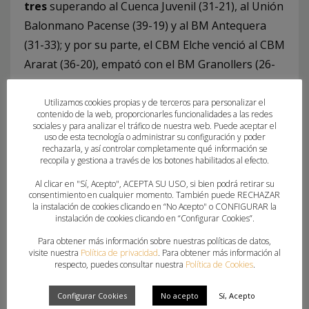
tres
superando al Cuenca Juvenil (31-21), al Unión
Balonmano Pacense (39-19) y al BM Antequera
(31-33); y por su parte, el CBM Elche venció al CBM
Ararat (36-20), empató con el BM Granollers (26-
26) y venció BM Montequinto (17-22).
Utilizamos cookies propias y de terceros para personalizar el
contenido de la web, proporcionarles funcionalidades a las redes
Tres de los cuatro equipos hicieron pleno en sus
sociales y para analizar el tráfico de nuestra web. Puede aceptar el
tres partidos, mientras que el CBM Elche solo
uso de esta tecnología o administrar su configuración y poder
rechazarla, y así controlar completamente qué información se
cedió un empate. Un éxito total para un
recopila y gestiona a través de los botones habilitados al efecto.
balonmano valenciano que no para de dar pasos
Al clicar en "Sí, Acepto", ACEPTA SU USO, si bien podrá retirar su
de gigante en lo que a cantera se refiere con
consentimiento en cualquier momento. También puede RECHAZAR
la instalación de cookies clicando en “No Acepto" o CONFIGURAR la
programas como el
FER Futur
o las jornadas de
instalación de cookies clicando en “Configurar Cookies”.
tecnificación.
Para obtener más información sobre nuestras políticas de datos,
visite nuestra
Política de privacidad
. Para obtener más información al
También hay que mencionar al
Handbol Onda, al
respecto, puedes consultar nuestra
Política de Cookies
.
Club Balonmano Mislata y al Levante UD BM
Configurar Cookies
No acepto
Sí, Acepto
Marni
, los otros representantes de la Federación