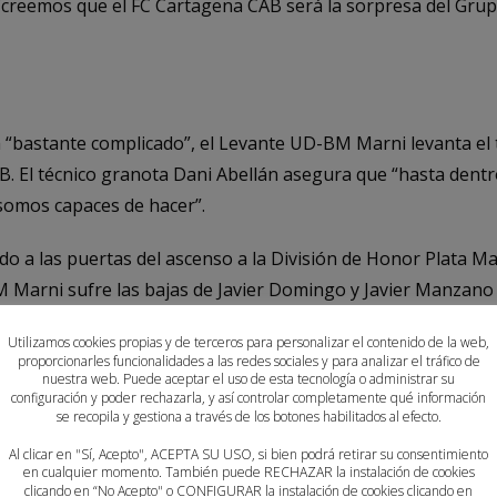
creemos que el FC Cartagena CAB será la sorpresa del Grupo
 “bastante complicado”, el Levante UD-BM Marni levanta el 
. El técnico granota Dani Abellán asegura que “hasta dent
somos capaces de hacer”.
 a las puertas del ascenso a la División de Honor Plata Ma
Marni sufre las bajas de Javier Domingo y Javier Manzano 
efine su equipo como “un grupo comprometido al que le gus
Utilizamos cookies propias y de terceros para personalizar el contenido de la web,
ostrado que es capaz de plantar cara a cualquier equipo de 
proporcionarles funcionalidades a las redes sociales y para analizar el tráfico de
nuestra web. Puede aceptar el uso de esta tecnología o administrar su
configuración y poder rechazarla, y así controlar completamente qué información
competir, disfrutar y estar lo más alto posible sin renunciar
se recopila y gestiona a través de los botones habilitados al efecto.
ldad en la competición, por lo que definirse por los favori
Al clicar en "Sí, Acepto", ACEPTA SU USO, si bien podrá retirar su consentimiento
en cualquier momento. También puede RECHAZAR la instalación de cookies
RM
clicando en “No Acepto" o CONFIGURAR la instalación de cookies clicando en