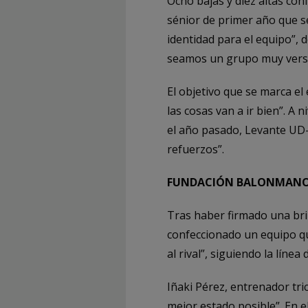
Ocho bajas y diez altas con
sénior de primer año que s
identidad para el equipo”,
seamos un grupo muy versá
El objetivo que se marca e
las cosas van a ir bien”. A
el año pasado, Levante U
refuerzos”.
FUNDACIÓN BALONMANO
Tras haber firmado una bri
confeccionado un equipo qu
al rival”, siguiendo la líne
Iñaki Pérez, entrenador tri
mejor estado posible”. En e