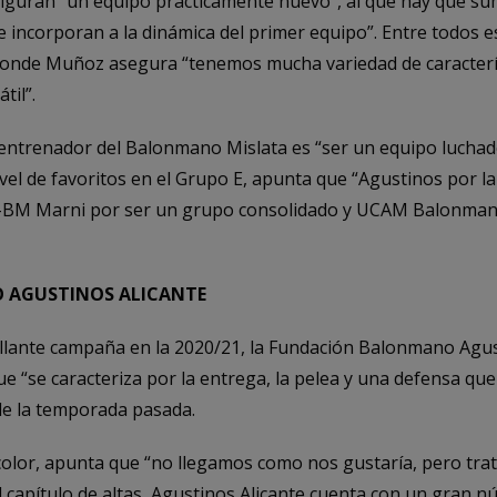
figuran “un equipo prácticamente nuevo”, al que hay que sum
e incorporan a la dinámica del primer equipo”. Entre todos
 donde Muñoz asegura “tenemos mucha variedad de caracterís
til”.
l entrenador del Balonmano Mislata es “ser un equipo luchad
 nivel de favoritos en el Grupo E, apunta que “Agustinos por
D-BM Marni por ser un grupo consolidado y UCAM Balonman
 AGUSTINOS ALICANTE
llante campaña en la 2020/21, la Fundación Balonmano Agus
e “se caracteriza por la entrega, la pelea y una defensa q
a de la temporada pasada.
color, apunta que “no llegamos como nos gustaría, pero trat
l capítulo de altas, Agustinos Alicante cuenta con un gran n