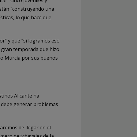
ar “cinco juveniles y
 están “construyendo una
ticas, lo que hace que
or” y que “si logramos eso
 la gran temporada que hizo
o Murcia por sus buenos
tinos Alicante ha
ue debe generar problemas
aremos de llegar en el
úmero de “chavales de la