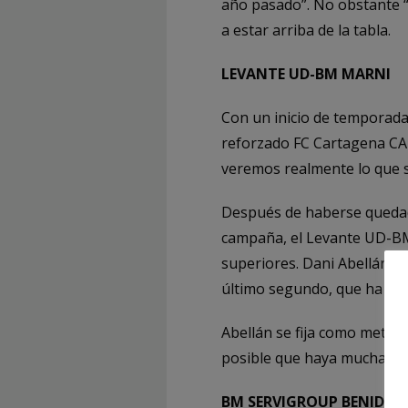
año pasado”. No obstante “
a estar arriba de la tabla.
LEVANTE UD-BM MARNI
Con un inicio de temporada
reforzado FC Cartagena CAB
veremos realmente lo que 
Después de haberse quedado
campaña, el Levante UD-BM 
superiores. Dani Abellán d
último segundo, que ha dem
Abellán se fija como meta “
posible que haya mucha igua
BM SERVIGROUP BENIDO