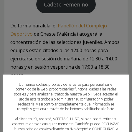
Cadete Femenino
De forma paralela, el
Pabellón del Complejo
Deportivo
de Cheste (València) acogerá la
concentración de las selecciones juveniles. Ambos
equipos están citados a las 12:00 horas para
ejercitarse en sesión de mañana de 12:30 a 14:00
horas y en sesión vespertina de 17:00 a 18:30
horas.
Utilizamos cookies propias y de terceros para personalizar el
contenido de la web, proporcionarles funcionalidades a las redes
Juvenil Masculino
sociales y para analizar el tráfico de nuestra web. Puede aceptar el
uso de esta tecnología o administrar su configuración y poder
rechazarla, y así controlar completamente qué información se
recopila y gestiona a través de los botones habilitados al efecto.
Juvenil Femenino
Al clicar en "Sí, Acepto", ACEPTA SU USO, si bien podrá retirar su
Para ambas actividades, la Federación de
consentimiento en cualquier momento. También puede RECHAZAR
la instalación de cookies clicando en “No Acepto" o CONFIGURAR la