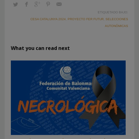
ETIQUETADO BAJO:
CESA CATALUNYA 2024
,
PROYECTO FER FUTUR
,
SELECCIONES
AUTONÓMICAS
What you can read next