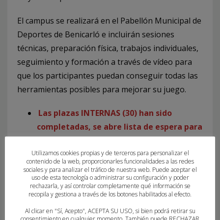
El campus se realizará en el Pabellón Municipal de
Deportes de Benicarló e incluirán sesiones
técnicas, preparación física, trabajos individuales,
seguimiento y formación a través de vídeo para
que los participantes puedan conseguir todas las
herramientas posibles para mejorar su juego.
Las plazas INTERNAS (30) han sido
completadas, se abre lista de espera para
posibles interesados/as.
Utilizamos cookies propias y de terceros para personalizar el
FORMULARIO INSCRIPCIÓN
contenido de la web, proporcionarles funcionalidades a las redes
sociales y para analizar el tráfico de nuestra web. Puede aceptar el
uso de esta tecnología o administrar su configuración y poder
Para cualquier consulta pueden llamar al teléfono:
rechazarla, y así controlar completamente qué información se
recopila y gestiona a través de los botones habilitados al efecto.
96 384 45 37, de lunes de viernes, de 09:00 a 14:00
horas.
Al clicar en "Sí, Acepto", ACEPTA SU USO, si bien podrá retirar su
consentimiento en cualquier momento. También puede RECHAZAR