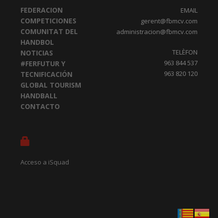
FEDERACION
EMAIL
COMPETICIONES
gerent@fbmcv.com
COMUNITAT DEL
administracion@fbmcv.com
HANDBOL
TELÈFON
NOTICIAS
963 844 537
#FERFUTUR Y
963 820 120
TECNIFICACIÓN
GLOBAL TOURISM
HANDBALL
CONTACTO
Acceso a iSquad