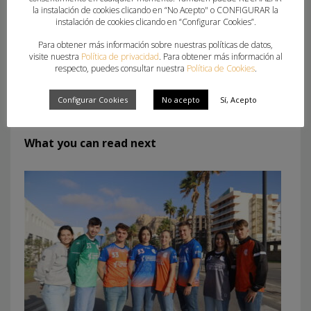
la instalación de cookies clicando en “No Acepto" o CONFIGURAR la
instalación de cookies clicando en “Configurar Cookies”.
Para obtener más información sobre nuestras políticas de datos,
visite nuestra
Política de privacidad
. Para obtener más información al
respecto, puedes consultar nuestra
Política de Cookies
.
ETIQUETADO BAJO:
CAMPUS TECNIFICACIÓN
Configurar Cookies
No acepto
Sí, Acepto
What you can read next