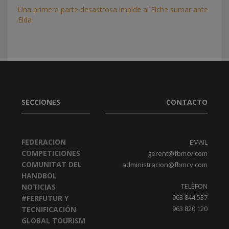
Una primera parte desastrosa impide al Elche sumar ante
Elda
SECCIONES
CONTACTO
FEDERACION
EMAIL
COMPETICIONES
gerent@fbmcv.com
COMUNITAT DEL
administracion@fbmcv.com
HANDBOL
TELÈFON
NOTICIAS
963 844 537
#FERFUTUR Y
963 820 120
TECNIFICACIÓN
GLOBAL TOURISM