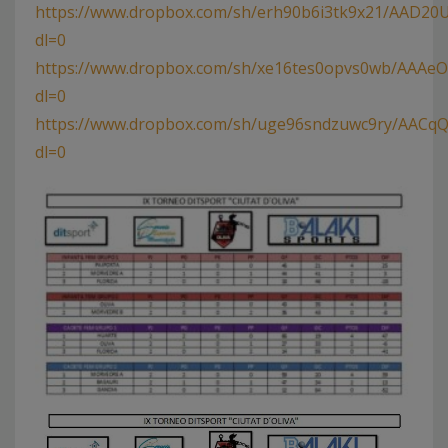
https://www.dropbox.com/sh/erh90b6i3tk9x21/AAD2
dl=0
https://www.dropbox.com/sh/xe16tes0opvs0wb/AAA
dl=0
https://www.dropbox.com/sh/uge96sndzuwc9ry/AACq
dl=0