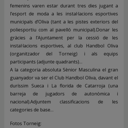
femenins varen estar durant tres dies jugant a
l’esport de moda a les instal·lacions esportives
municipals d’Oliva (tant a les pistes exteriors del
poliesportiu com al pavelló municipal).Donar les
gràcies a l’Ajuntament per la cessió de les
instal·lacions esportives, al club Handbol Oliva
(organitzador del Torneig) i als equips
participants (adjunte quadrants)…
A la categoria absoluta Sènior Masculina el gran
guanyador va ser el Club Handbol Oliva, davant el
duríssim Sueca i La florida de Catarroja (una
barreja de jugadors de autonòmica i
nacional).Adjuntem classificacions de les
categories de base…
Fotos Torneig: