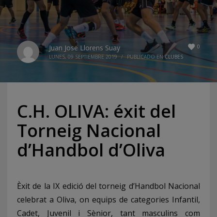
0
Juan Jose Llorens Suay
LUNES, 09 SEPTIEMBRE 2019
/
PUBLICADO EN
CLUBES
C.H. OLIVA: éxit del
Torneig Nacional
d’Handbol d’Oliva
Èxit de la IX edició del torneig d’Handbol Nacional
celebrat a Oliva, on equips de categories Infantil,
Cadet, Juvenil i Sènior, tant masculins com