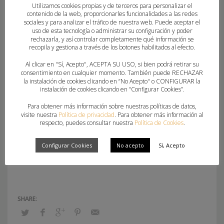
Utilizamos cookies propias y de terceros para personalizar el
Oliver, Adrià Fornes,
contenido de la web, proporcionarles funcionalidades a las redes
sociales y para analizar el tráfico de nuestra web. Puede aceptar el
Jairo Montes (5), Adrià Batle, Tomás Bañeras (1),
uso de esta tecnología o administrar su configuración y poder
rechazarla, y así controlar completamente qué información se
Josep Reixach (8), Oriol Márquez (3) y Esteve
recopila y gestiona a través de los botones habilitados al efecto.
Ferrer (1).
Al clicar en "Sí, Acepto", ACEPTA SU USO, si bien podrá retirar su
consentimiento en cualquier momento. También puede RECHAZAR
Parciales: 2-3, 6-7, 11-8, 12-10, 15-14 y 16-16 -
la instalación de cookies clicando en “No Acepto" o CONFIGURAR la
instalación de cookies clicando en “Configurar Cookies”.
descanso- 21-18, 24-20, 24-22, 25-24, 26-27 y 29-
29 – final.
Para obtener más información sobre nuestras políticas de datos,
visite nuestra
Política de privacidad
. Para obtener más información al
respecto, puedes consultar nuestra
Política de Cookies
.
Árbitros: José Alberto Romero Cruz y Enrique
Configurar Cookies
No acepto
Sí, Acepto
Javier Romero Cruz.