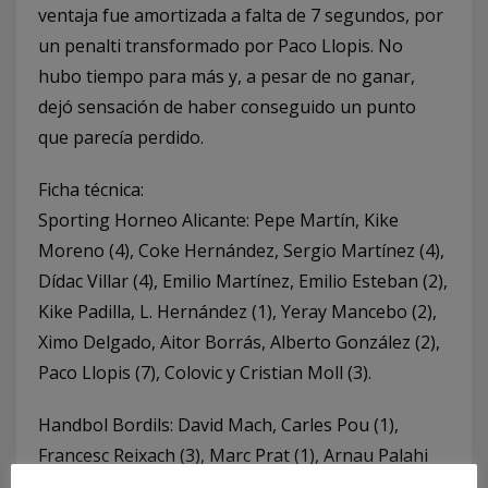
ventaja fue amortizada a falta de 7 segundos, por
un penalti transformado por Paco Llopis. No
hubo tiempo para más y, a pesar de no ganar,
dejó sensación de haber conseguido un punto
que parecía perdido.
Ficha técnica:
Sporting Horneo Alicante: Pepe Martín, Kike
Moreno (4), Coke Hernández, Sergio Martínez (4),
Dídac Villar (4), Emilio Martínez, Emilio Esteban (2),
Kike Padilla, L. Hernández (1), Yeray Mancebo (2),
Ximo Delgado, Aitor Borrás, Alberto González (2),
Paco Llopis (7), Colovic y Cristian Moll (3).
Handbol Bordils: David Mach, Carles Pou (1),
Francesc Reixach (3), Marc Prat (1), Arnau Palahi
(6), David Maso, Joan Vilanova, Ferran Pou, Ferran