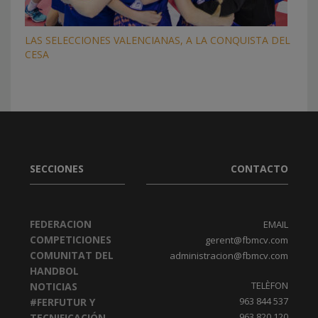
LAS SELECCIONES VALENCIANAS, A LA CONQUISTA DEL
CESA
SECCIONES
CONTACTO
FEDERACION
EMAIL
COMPETICIONES
gerent@fbmcv.com
COMUNITAT DEL
administracion@fbmcv.com
HANDBOL
TELÈFON
NOTICIAS
963 844 537
#FERFUTUR Y
963 820 120
TECNIFICACIÓN