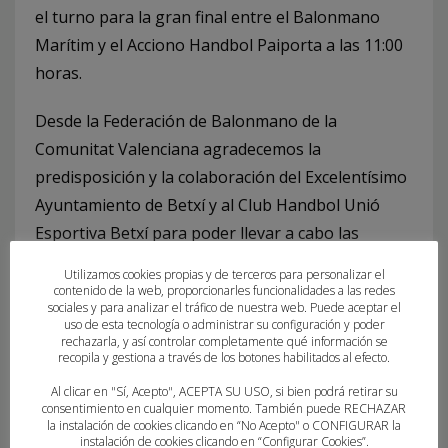
el turno para la gran final entre el Balonmano
Marítim y el Acciono Handbol Paiporta a las 11:00
horas.
Desde la Federación de Balonmano de la
Comunitat Valenciana agradecemos la
predisposición y la colaboración del Excelentísimo
Ayuntamiento de Betxí y al Club Handbol Unió
Esportiva Betxí para poder llevar a cabo las
Finales Norte de los Jocs Esportius – Infantil
Utilizamos cookies propias y de terceros para personalizar el
Femenino Nivel 2 en su localidad.
contenido de la web, proporcionarles funcionalidades a las redes
sociales y para analizar el tráfico de nuestra web. Puede aceptar el
uso de esta tecnología o administrar su configuración y poder
rechazarla, y así controlar completamente qué información se
recopila y gestiona a través de los botones habilitados al efecto.
Al clicar en "Sí, Acepto", ACEPTA SU USO, si bien podrá retirar su
consentimiento en cualquier momento. También puede RECHAZAR
ETIQUETADO BAJO:
la instalación de cookies clicando en “No Acepto" o CONFIGURAR la
instalación de cookies clicando en “Configurar Cookies”.
BETXÍ
,
CLUB HANDBOL VILA-REAL
,
FINALES NORTE
,
HANDBOL BETXÍ
,