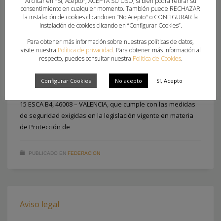
Al clicar en "Sí, Acepto", ACEPTA SU USO, si bien podrá retirar su
consentimiento en cualquier momento. También puede RECHAZAR
Política de privacidad
la instalación de cookies clicando en “No Acepto" o CONFIGURAR la
instalación de cookies clicando en “Configurar Cookies”.
VIERNES, 17 JULIO 2020
POR
ADMIN
Para obtener más información sobre nuestras políticas de datos,
visite nuestra
Política de privacidad
. Para obtener más información al
Se le informa que los datos personales que nos facilite
respecto, puedes consultar nuestra
Política de Cookies
.
voluntariamente, a través de los distintos formularios de la
web, serán tratados por FEDERACIÓN BALONMANO
Configurar Cookies
No acepto
Sí, Acepto
COMUNITAT VALENCIANA con domicilio en CARRER DE TEROL,
15 ESCA B4, 46008 – VALENCIA, que cumple con las medidas
de seguridad exigidas en la legislación vigente en materia
de Protección de
PUBLICADO EN
FEDERACION
Aviso legal