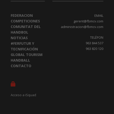
FEDERACION
EMAIL
COMPETICIONES
gerent@fbmcv.com
COMUNITAT DEL
administracion@fbmcv.com
HANDBOL
TELÈFON
NOTICIAS
963 844 537
#FERFUTUR Y
963 820 120
TECNIFICACIÓN
GLOBAL TOURISM
HANDBALL
CONTACTO
Acceso a iSquad