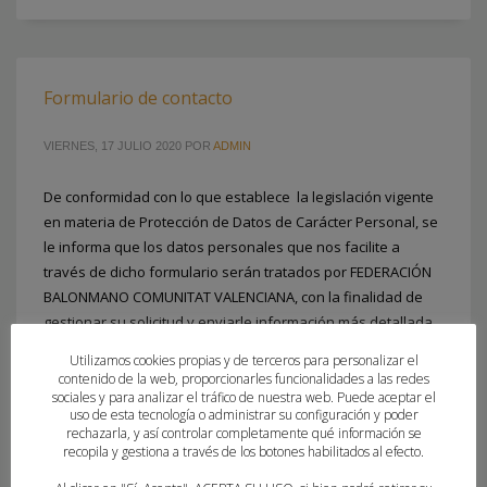
Formulario de contacto
VIERNES, 17 JULIO 2020
POR
ADMIN
De conformidad con lo que establece la legislación vigente
en materia de Protección de Datos de Carácter Personal, se
le informa que los datos personales que nos facilite a
través de dicho formulario serán tratados por FEDERACIÓN
BALONMANO COMUNITAT VALENCIANA, con la finalidad de
gestionar su solicitud y enviarle información más detallada.
Para más información
Utilizamos cookies propias y de terceros para personalizar el
contenido de la web, proporcionarles funcionalidades a las redes
sociales y para analizar el tráfico de nuestra web. Puede aceptar el
PUBLICADO EN
FEDERACION
uso de esta tecnología o administrar su configuración y poder
rechazarla, y así controlar completamente qué información se
recopila y gestiona a través de los botones habilitados al efecto.