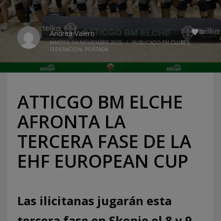
0
Andrea Valero
MARTES, 04 NOVIEMBRE 2025
/
PUBLICADO EN
CLUBES
,
FEDERACION
,
PORTADA
ATTICGO BM ELCHE
AFRONTA LA
TERCERA FASE DE LA
EHF EUROPEAN CUP
Las ilicitanas jugarán esta
tercera fase en Skopje el 8 y 9