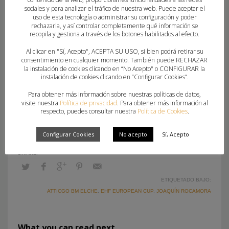
por ambos clubes por motivos logísticos.
sociales y para analizar el tráfico de nuestra web. Puede aceptar el
uso de esta tecnología o administrar su configuración y poder
El Atticgo BM Elche confía en que esta cita sirva
rechazarla, y así controlar completamente qué información se
recopila y gestiona a través de los botones habilitados al efecto.
como punto de inflexión para encarar con energía
Al clicar en "Sí, Acepto", ACEPTA SU USO, si bien podrá retirar su
el resto de la temporada, tanto en Europa como
consentimiento en cualquier momento. También puede RECHAZAR
en la competición doméstica. La plantilla, liderada
la instalación de cookies clicando en “No Acepto" o CONFIGURAR la
instalación de cookies clicando en “Configurar Cookies”.
por jugadoras con experiencia internacional,
Para obtener más información sobre nuestras políticas de datos,
buscará dar continuidad a su legado europeo y
visite nuestra
Política de privacidad
. Para obtener más información al
sumar un nuevo paso hacia los octavos de final.
respecto, puedes consultar nuestra
Política de Cookies
.
Configurar Cookies
No acepto
Sí, Acepto
ETIQUETADO BAJO:
ATTICGO BM ELCHE
,
EHF EUROPEAN CUP
,
JOAQUÍN ROCAMORA
What you can read next