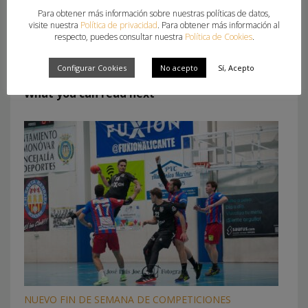
Para obtener más información sobre nuestras políticas de datos,
visite nuestra
Política de privacidad
. Para obtener más información al
respecto, puedes consultar nuestra
Política de Cookies
.
Configurar Cookies
No acepto
Sí, Acepto
What you can read next
NUEVO FIN DE SEMANA DE COMPETICIONES