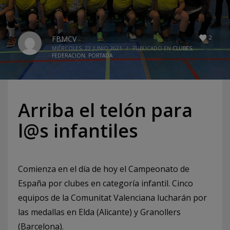
2
FBMCV
MIÉRCOLES, 23 JUNIO 2021
/
PUBLICADO EN
CLUBES
,
FEDERACION
,
PORTADA
Arriba el telón para
l@s infantiles
Comienza en el día de hoy el Campeonato de
España por clubes en categoría infantil. Cinco
equipos de la Comunitat Valenciana lucharán por
las medallas en Elda (Alicante) y Granollers
(Barcelona).