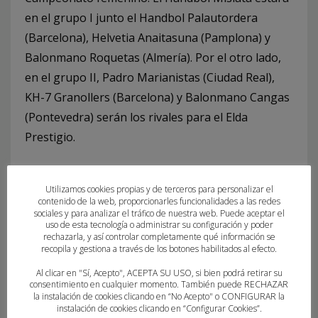
en el grupo I junto el Handbol Palautordera
(Barcelona), Helvetia Anaitasuna (Pamplona) y
Balonmano Roquetas (Almería). Por el otro lado,
en el grupo II, Padro Marianistas (Ciudad Real),
KH-7 Granollers (Barcelona) y Balonmano Cangas
(Pontevedra) serán los rivales para el Elda
Prestigio.
¡Todo presto y dispuesto para ver quienes serán
Utilizamos cookies propias y de terceros para personalizar el
l@s campeon@s de España!
contenido de la web, proporcionarles funcionalidades a las redes
sociales y para analizar el tráfico de nuestra web. Puede aceptar el
Por parte del Comité Técnico de Árbitros, Adrián
uso de esta tecnología o administrar su configuración y poder
rechazarla, y así controlar completamente qué información se
Aroca y Vlad Cocinschi son los árbitros designados
recopila y gestiona a través de los botones habilitados al efecto.
para el CDE con sede en Elda (Alicante) junto a los
Al clicar en "Sí, Acepto", ACEPTA SU USO, si bien podrá retirar su
delegados Cande Navarro y Raúl García.
consentimiento en cualquier momento. También puede RECHAZAR
la instalación de cookies clicando en “No Acepto" o CONFIGURAR la
instalación de cookies clicando en “Configurar Cookies”.