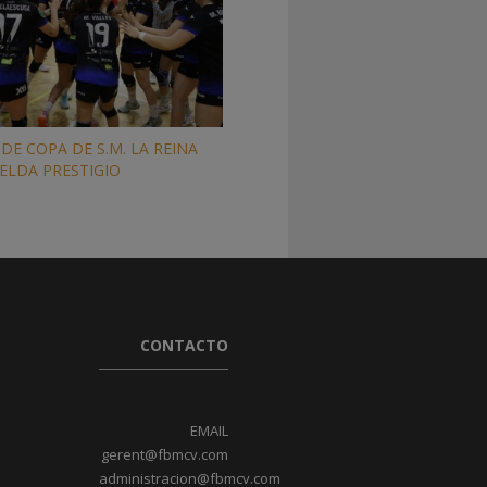
DE COPA DE S.M. LA REINA
 ELDA PRESTIGIO
CONTACTO
EMAIL
gerent@fbmcv.com
administracion@fbmcv.com