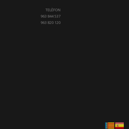
TELÈFON
963 844 537
963 820 120