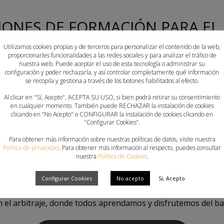
SIONES DE FORMACIÓN PARA E
Utilizamos cookies propias y de terceros para personalizar el contenido de la web,
proporcionarles funcionalidades a las redes sociales y para analizar el tráfico de
nuestra web. Puede aceptar el uso de esta tecnología o administrar su
á a punto de arrancar para el balonmano federado y los Joc
configuración y poder rechazarla, y así controlar completamente qué información
se recopila y gestiona a través de los botones habilitados al efecto.
rbitros de la Comunitat Valenciana pone en marcha sus pri
.
Al clicar en "Sí, Acepto", ACEPTA SU USO, si bien podrá retirar su consentimiento
en cualquier momento. También puede RECHAZAR la instalación de cookies
clicando en “No Acepto" o CONFIGURAR la instalación de cookies clicando en
ma online, el próximo jueves 22 de septiembre a las 19:30 h
“Configurar Cookies”.
es, una labor fundamental para el desarrollo de las compet
Para obtener más información sobre nuestras políticas de datos, visite nuestra
Política de privacidad
. Para obtener más información al respecto, puedes consultar
nuestra
Política de Cookies
.
FORMULARIO DE INSCRIPCIÓN
Configurar Cookies
No acepto
Sí, Acepto
 tendrá lugar, de forma virtual, un curso de árbitro para c
en el arbitraje, donde todos aprendamos y disfrutemos del 