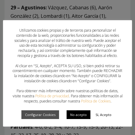
29 – Agustinos:
Vázquez, Cabanas (6), Aarón
González (2), Lombardi (1), Aitor García (1),
Cerrotta (1), Osorio (2), Mihail, Bernabéu (2), Borja
Utilizamos cookies propias y de terceros para personalizar el
(1), Reinante, Calderón (5), Carballo, Gabriel
contenido de la web, proporcionarles funcionalidades a las redes
sociales y para analizar el tráfico de nuestra web. Puede aceptar el
Navarro (2), Hugo Ponce (1), Santiago Laredo (2) y
uso de esta tecnología o administrar su configuración y poder
Jorge Laredo (1)
rechazarla, y así controlar completamente qué información se
recopila y gestiona a través de los botones habilitados al efecto.
22 – Elche:
Jover, López (1), Llorens (1), Adrián
Al clicar en "Sí, Acepto", ACEPTA SU USO, si bien podrá retirar su
consentimiento en cualquier momento. También puede RECHAZAR
Labañera (1), Matarredona, Sánchex, Carlos Pérez
la instalación de cookies clicando en “No Acepto" o CONFIGURAR la
(6), Didac (3),Marín, Navarro, Gil, Miguel Ángel
instalación de cookies clicando en “Configurar Cookies”.
Labañera (4), Saura (1), Aguayo (1),Navalón y
Para obtener más información sobre nuestras políticas de datos,
visite nuestra
Política de privacidad
. Para obtener más información al
Espinosa (4)
respecto, puedes consultar nuestra
Política de Cookies
.
Árbitros:
David Montes y Armanfo Abel
Configurar Cookies
No acepto
Sí, Acepto
Parciales
: 4-0, 6-2, 9-4, 10-7, 15-9, 15-9, 20-13, 22-