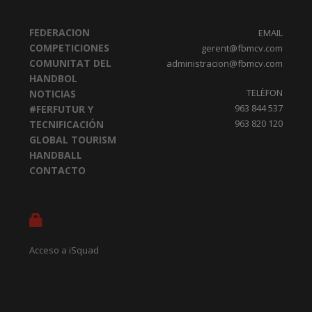
FEDERACION
EMAIL
COMPETICIONES
gerent@fbmcv.com
COMUNITAT DEL
administracion@fbmcv.com
HANDBOL
TELÈFON
NOTICIAS
963 844 537
#FERFUTUR Y
963 820 120
TECNIFICACIÓN
GLOBAL TOURISM
HANDBALL
CONTACTO
Acceso a iSquad