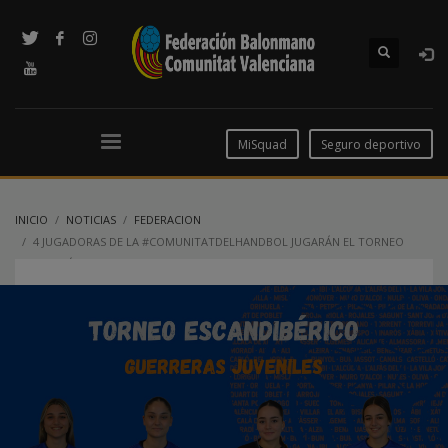
MiSquad
Seguro deportivo
INICIO
NOTICIAS
FEDERACION
4 JUGADORAS DE LA #COMUNITATDELHANDBOL JUGARÁN EL TORNEO
ESCANDIBÉRICO CON LAS GUERRERAS JUVENILES