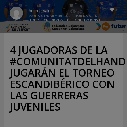
3
Andrea Valero
MARTES, 04 NOVIEMBRE 2025
/
PUBLICADO EN
FEDERACION
,
PORTADA
,
SELECCIONES NACIONALES
4 JUGADORAS DE LA
#COMUNITATDELHAND
JUGARÁN EL TORNEO
ESCANDIBÉRICO CON
LAS GUERRERAS
JUVENILES