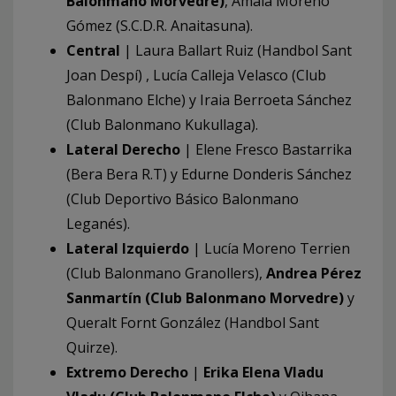
Balonmano Morvedre)
, Amaia Moreno
Gómez (S.C.D.R. Anaitasuna).
Central
| Laura Ballart Ruiz (Handbol Sant
Joan Despí) , Lucía Calleja Velasco (Club
Balonmano Elche) y Iraia Berroeta Sánchez
(Club Balonmano Kukullaga).
Lateral Derecho
| Elene Fresco Bastarrika
(Bera Bera R.T) y Edurne Donderis Sánchez
(Club Deportivo Básico Balonmano
Leganés).
Lateral Izquierdo
| Lucía Moreno Terrien
(Club Balonmano Granollers),
Andrea Pérez
Sanmartín (Club Balonmano Morvedre)
y
Queralt Fornt González (Handbol Sant
Quirze).
Extremo Derecho
|
Erika Elena Vladu