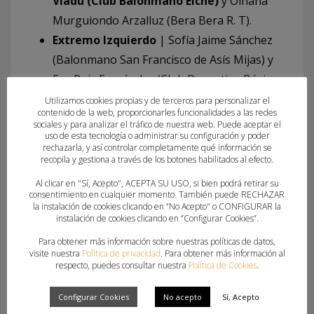
Vladu (Club Balonmano Elche)
y Oihana
Murguiondo Arzalluz (Bera Bera R. T).
Extremo Izquierdo
| Sofía Jaime Sánchez
(Balonmano San Francisco de Asís Mijas) y
Eva Ruiz Fernández (Club Deportivo Básico
Balonmano Leganés).
Utilizamos cookies propias y de terceros para personalizar el
contenido de la web, proporcionarles funcionalidades a las redes
Pivote
| Martina Villalva Sánchez (Club
sociales y para analizar el tráfico de nuestra web. Puede aceptar el
uso de esta tecnología o administrar su configuración y poder
Balonmano Málaga Costa del Sol),
Andrea
rechazarla, y así controlar completamente qué información se
Palomero Pérez (Club Balonmano
recopila y gestiona a través de los botones habilitados al efecto.
Morvedre)
y Ainoa Ponce Miro (Club
Al clicar en "Sí, Acepto", ACEPTA SU USO, si bien podrá retirar su
consentimiento en cualquier momento. También puede RECHAZAR
Balonmano Granollers).
la instalación de cookies clicando en “No Acepto" o CONFIGURAR la
instalación de cookies clicando en “Configurar Cookies”.
Los horarios de los encuentros serán los
siguientes:
Para obtener más información sobre nuestras políticas de datos,
visite nuestra
Política de privacidad
. Para obtener más información al
respecto, puedes consultar nuestra
Política de Cookies
.
20/11/2025 – 14:30 h | Noruega –
España
(Pabellón Municipal de Figueira
Configurar Cookies
No acepto
Sí, Acepto