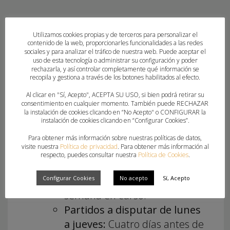
Utilizamos cookies propias y de terceros para personalizar el
contenido de la web, proporcionarles funcionalidades a las redes
sociales y para analizar el tráfico de nuestra web. Puede aceptar el
INSTRUCCIONES
uso de esta tecnología o administrar su configuración y poder
rechazarla, y así controlar completamente qué información se
SOLICITUD PARTIDOS
recopila y gestiona a través de los botones habilitados al efecto.
AMISTOSOS
Al clicar en "Sí, Acepto", ACEPTA SU USO, si bien podrá retirar su
consentimiento en cualquier momento. También puede RECHAZAR
la instalación de cookies clicando en “No Acepto" o CONFIGURAR la
instalación de cookies clicando en “Configurar Cookies”.
La solicitud de partido se realizará
de la siguiente forma:
Para obtener más información sobre nuestras políticas de datos,
visite nuestra
Política de privacidad
. Para obtener más información al
Partidos a disputar viernes,
respecto, puedes consultar nuestra
Política de Cookies
.
sábado o domingo
: Antes del
lunes a las 23:59h de la
Configurar Cookies
No acepto
Sí, Acepto
semana en curso.
Partidos a disputar de lunes
a jueves:
Cuatro días antes de