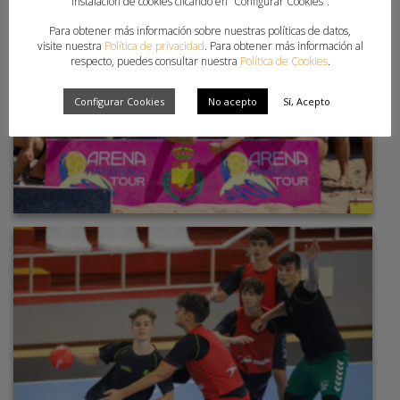
instalación de cookies clicando en “Configurar Cookies”.
Para obtener más información sobre nuestras políticas de datos,
visite nuestra
Política de privacidad
. Para obtener más información al
respecto, puedes consultar nuestra
Política de Cookies
.
Configurar Cookies
No acepto
Sí, Acepto