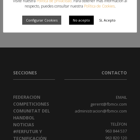
visite nuestra
Política de privacidad
. Para obtener más información al
respecto, puedes consultar nuestra
Política de Cookies
.
BROWSE COLLECTION
Configurar Cookies
No acepto
Sí, Acepto
SECCIONES
CONTACTO
FEDERACION
EMAIL
COMPETICIONES
gerent@fbmcv.com
COMUNITAT DEL
administracion@fbmcv.com
HANDBOL
TELÈFON
NOTICIAS
963 844 537
#FERFUTUR Y
963 820 120
TECNIFICACIÓN