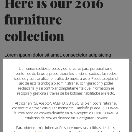
Here is our 2016
furniture
collection
Lorem ipsum dolor sit amet, consectetur adipisicing
elit, sed do eiusmod tempor incididunt ut labore et
Utilizamos cookies propias y de terceros para personalizar el
dolore magna aliqua. Ut enim ad minim veniam, quis
contenido de la web, proporcionarles funcionalidades a las redes
nostrud exercitation ullamco.
sociales y para analizar el tráfico de nuestra web. Puede aceptar el
uso de esta tecnología o administrar su configuración y poder
rechazarla, y así controlar completamente qué información se
recopila y gestiona a través de los botones habilitados al efecto.
Al clicar en "Sí, Acepto", ACEPTA SU USO, si bien podrá retirar su
consentimiento en cualquier momento. También puede RECHAZAR
la instalación de cookies clicando en “No Acepto" o CONFIGURAR la
instalación de cookies clicando en “Configurar Cookies”.
Para obtener más información sobre nuestras políticas de datos,