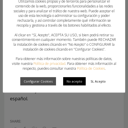
Utilizamos cookies propias y de terceros para personalizar el
contenido de la web, proporcionarles funcionalidades a las redes
presente en la lucha por el campeonato.
sociales y para analizar el tráfico de nuestra web. Puede aceptar el
uso de esta tecnología o administrar su configuración y poder
La competición reunirá a los mejores equipos del
rechazarla, y así controlar completamente qué información se
recopila y gestiona a través de los botones habilitados al efecto.
panorama nacional y se disputará entre el 27 y el
Al clicar en "Sí, Acepto", ACEPTA SU USO, si bien podrá retirar su
31 de mayo. Los dos primeros clasificados de cada
consentimiento en cualquier momento. También puede RECHAZAR
grupo accederán a las semifinales, manteniendo
la instalación de cookies clicando en “No Acepto" o CONFIGURAR la
instalación de cookies clicando en “Configurar Cookies”.
intactas las opciones de luchar por las medallas.
Para obtener más información sobre nuestras políticas de datos,
visite nuestra
Política de privacidad
. Para obtener más información al
Ahora, Agustinos ya conoce el desafío: una sede
respecto, puedes consultar nuestra
Política de Cookies
.
exigente, rivales de máximo nivel y la ilusión de
Configurar Cookies
No acepto
Sí, Acepto
seguir haciendo historia en una generación que
continúa dejando huella en el balonmano base
español.