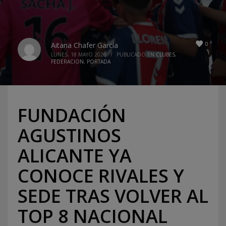
0
Aitana Chafer García
LUNES, 18 MAYO 2026
/
PUBLICADO EN
CLUBES
,
FEDERACION
,
PORTADA
FUNDACIÓN
AGUSTINOS
ALICANTE YA
CONOCE RIVALES Y
SEDE TRAS VOLVER AL
TOP 8 NACIONAL