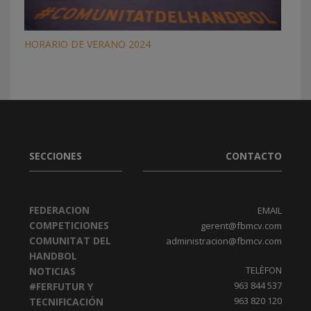
HORARIO DE VERANO 2024
SECCIONES
CONTACTO
FEDERACION
EMAIL
COMPETICIONES
gerent@fbmcv.com
COMUNITAT DEL
administracion@fbmcv.com
HANDBOL
TELÈFON
NOTICIAS
963 844 537
#FERFUTUR Y
963 820 120
TECNIFICACIÓN