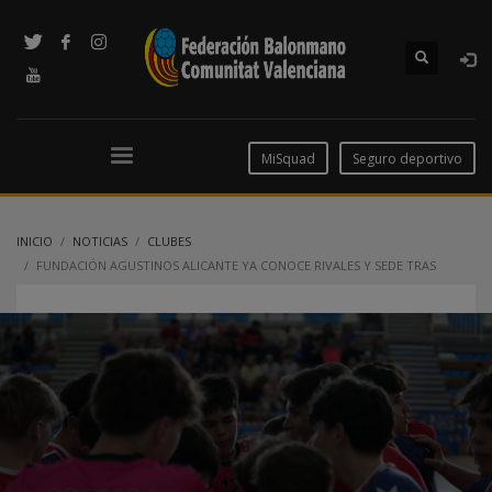
MiSquad
Seguro deportivo
INICIO
NOTICIAS
CLUBES
FUNDACIÓN AGUSTINOS ALICANTE YA CONOCE RIVALES Y SEDE TRAS
VOLVER AL TOP 8 NACIONAL CADETE