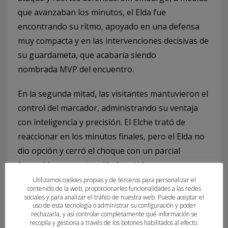
que avanzaban los minutos, el Elda fue
encontrando su ritmo, apoyado en una defensa
muy compacta y en las intervenciones decisivas de
su guardameta, que acabaría siendo
nombrada MVP del encuentro.
En la segunda mitad, las visitantes mantuvieron el
control del marcador, administrando su ventaja
con inteligencia y precisión. El Elche trató de
reaccionar en los minutos finales, pero el Elda no
dio opción y cerró el choque con un parcial
favorable que sentenció el partido.
Utilizamos cookies propias y de terceros para personalizar el
Con este resultado, Elda Prestigio suma dos
contenido de la web, proporcionarles funcionalidades a las redes
sociales y para analizar el tráfico de nuestra web. Puede aceptar el
puntos clave para colocarse en octava posición,
uso de esta tecnología o administrar su configuración y poder
rechazarla, y así controlar completamente qué información se
mientras que Atticgo Balonmano Elche se coloca
recopila y gestiona a través de los botones habilitados al efecto.