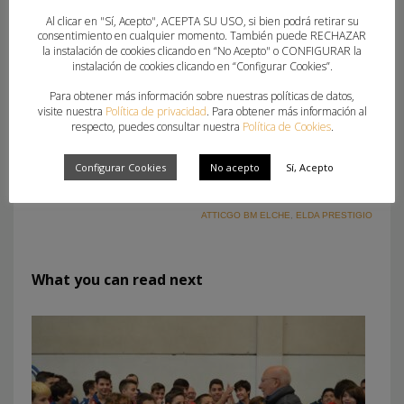
décimo empatado a seis puntos con el KH-7 BM
Al clicar en "Sí, Acepto", ACEPTA SU USO, si bien podrá retirar su
Granollers.
consentimiento en cualquier momento. También puede RECHAZAR
la instalación de cookies clicando en “No Acepto" o CONFIGURAR la
instalación de cookies clicando en “Configurar Cookies”.
CBM Elche | Joaquín de Haro
Para obtener más información sobre nuestras políticas de datos,
visite nuestra
Política de privacidad
. Para obtener más información al
respecto, puedes consultar nuestra
Política de Cookies
.
Configurar Cookies
No acepto
Sí, Acepto
ETIQUETADO BAJO:
ATTICGO BM ELCHE
,
ELDA PRESTIGIO
What you can read next