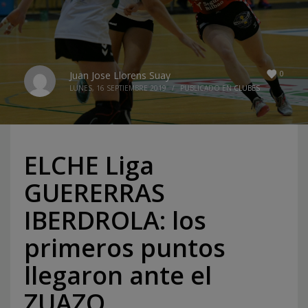
0
Juan Jose Llorens Suay
LUNES, 16 SEPTIEMBRE 2019
/
PUBLICADO EN
CLUBES
ELCHE Liga
GUERERRAS
IBERDROLA: los
primeros puntos
llegaron ante el
ZUAZO