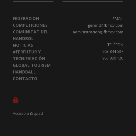
FEDERACION
EMAIL
COMPETICIONES
gerent@fbmcv.com
COMUNITAT DEL
administracion@fbmcv.com
HANDBOL
TELÈFON
NOTICIAS
963 844 537
#FERFUTUR Y
963 820 120
TECNIFICACIÓN
GLOBAL TOURISM
HANDBALL
CONTACTO
Acceso a iSquad