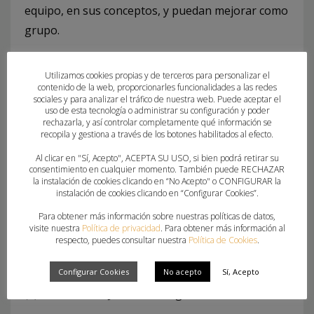
equipo, en sus conceptos, y puedan mejorar como
grupo.
El CBM Elche recibirá al Helvetia BM Alcobendas
Utilizamos cookies propias y de terceros para personalizar el
en la tercera jornada de la Liga Guerreras
contenido de la web, proporcionarles funcionalidades a las redes
sociales y para analizar el tráfico de nuestra web. Puede aceptar el
Iberdrola, el 5 de octubre, a las 18:00 horas, en
uso de esta tecnología o administrar su configuración y poder
Carrús.
rechazarla, y así controlar completamente qué información se
recopila y gestiona a través de los botones habilitados al efecto.
Zubileta Evolution BM Zuazo
: Alba Sánchez (8),
Al clicar en "Sí, Acepto", ACEPTA SU USO, si bien podrá retirar su
consentimiento en cualquier momento. También puede RECHAZAR
Estíbaliz Velasco (4), Ainhoa Hernández (1),
la instalación de cookies clicando en “No Acepto" o CONFIGURAR la
instalación de cookies clicando en “Configurar Cookies”.
Oihane Manrique (2), Alexandra Gil, Ariadna
González, Maider Barros, Maddi Aalla, June Loidi,
Para obtener más información sobre nuestras políticas de datos,
visite nuestra
Política de privacidad
. Para obtener más información al
Ane Encina (2), Anne Erauskin (3), Maddi
respecto, puedes consultar nuestra
Política de Cookies
.
Bengoetxea (1), Nayla de Andrés, Magdalena
Configurar Cookies
No acepto
Sí, Acepto
Fernández-Agustí (1), Amaia González de Garibay
(3). Entrenador, Joseba Rodríguez.