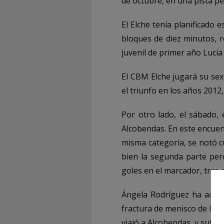
de octubre, en una pista p
El Elche tenía planificado
bloques de diez minutos, re
juvenil de primer año Lucía 
El CBM Elche jugará su sex
el triunfo en los años 2012,
Por otro lado, el sábado,
Alcobendas. En este encuen
misma categoría, se notó 
bien la segunda parte per
goles en el marcador, tras e
Ángela Rodríguez ha acudid
fractura de menisco de la r
viajó a Alcobendas, y sufre 