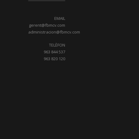
EMAIL
gerent@fbmcv.com
administracion@fbmcv.com
TELÈFON
963 844 537
963 820 120