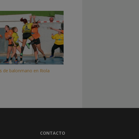
as de balonmano en Riola
CONTACTO