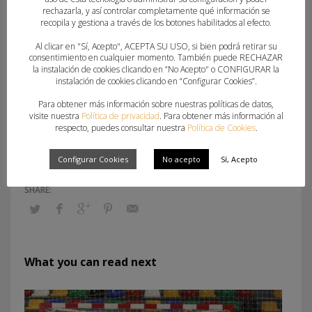
Entrega de trofeos primer y segundo
rechazarla, y así controlar completamente qué información se
recopila y gestiona a través de los botones habilitados al efecto.
clasificados (IM/JF/JM)
Al clicar en "Sí, Acepto", ACEPTA SU USO, si bien podrá retirar su
*En el caso de finalizar el tiempo reglamentario de
consentimiento en cualquier momento. También puede RECHAZAR
la instalación de cookies clicando en “No Acepto" o CONFIGURAR la
los partidos en empate, el método de desempate
instalación de cookies clicando en “Configurar Cookies”.
será directamente el lanzamiento de 7m tal como
Para obtener más información sobre nuestras políticas de datos,
se reflejará en la normativa específica para este
visite nuestra
Política de privacidad
. Para obtener más información al
respecto, puedes consultar nuestra
Política de Cookies
.
evento.
Configurar Cookies
No acepto
Sí, Acepto
What you can read next