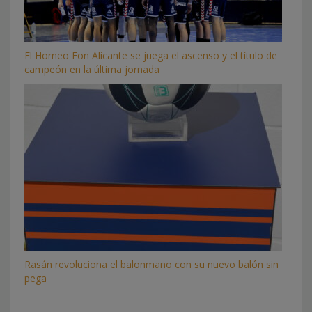
El Horneo Eon Alicante se juega el ascenso y el título de
campeón en la última jornada
Rasán revoluciona el balonmano con su nuevo balón sin
pega