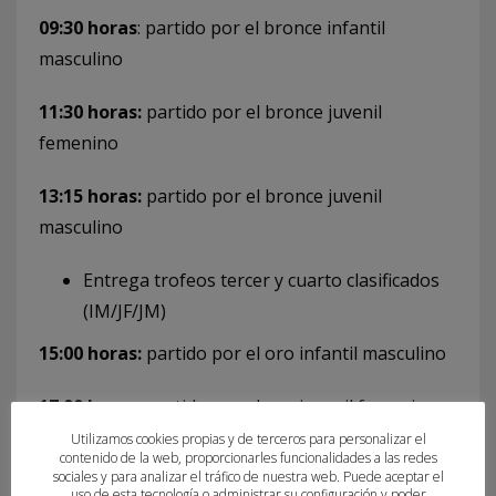
09:30 horas
: partido por el bronce infantil
masculino
11:30 horas:
partido por el bronce juvenil
femenino
13:15 horas:
partido por el bronce juvenil
masculino
Entrega trofeos tercer y cuarto clasificados
(IM/JF/JM)
15:00 horas:
partido por el oro infantil masculino
17:00 horas:
partido por el oro juvenil femenino
Utilizamos cookies propias y de terceros para personalizar el
19:00 horas:
partido por el oro juvenil masculino
contenido de la web, proporcionarles funcionalidades a las redes
sociales y para analizar el tráfico de nuestra web. Puede aceptar el
uso de esta tecnología o administrar su configuración y poder