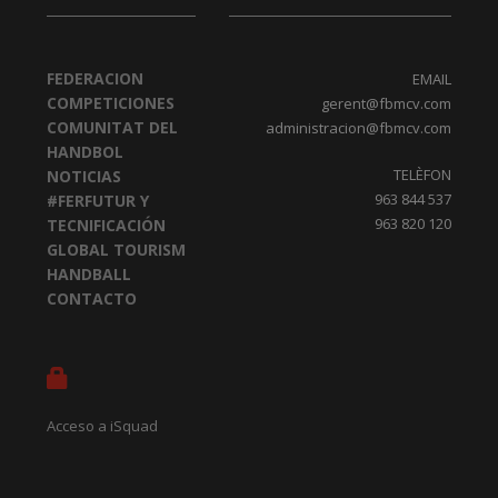
FEDERACION
EMAIL
COMPETICIONES
gerent@fbmcv.com
COMUNITAT DEL
administracion@fbmcv.com
HANDBOL
TELÈFON
NOTICIAS
963 844 537
#FERFUTUR Y
963 820 120
TECNIFICACIÓN
GLOBAL TOURISM
HANDBALL
CONTACTO
Acceso a iSquad