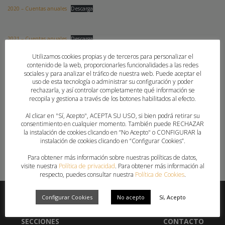
2020 – Cuentas anuales
Descarga
2021 – Cuentas anuales
Descarga
Utilizamos cookies propias y de terceros para personalizar el
2022 – Cuentas anuales
Descarga
contenido de la web, proporcionarles funcionalidades a las redes
sociales y para analizar el tráfico de nuestra web. Puede aceptar el
2023 – Cuentas anuales
Descarga
uso de esta tecnología o administrar su configuración y poder
rechazarla, y así controlar completamente qué información se
recopila y gestiona a través de los botones habilitados al efecto.
2024 – LIQUIDACION (Cuentas anuales 2024)_Con firma digital
Descarga
Al clicar en "Sí, Acepto", ACEPTA SU USO, si bien podrá retirar su
consentimiento en cualquier momento. También puede RECHAZAR
Ctas Anuales 2025_signed
Descarga
la instalación de cookies clicando en “No Acepto" o CONFIGURAR la
instalación de cookies clicando en “Configurar Cookies”.
Para obtener más información sobre nuestras políticas de datos,
visite nuestra
Política de privacidad
. Para obtener más información al
respecto, puedes consultar nuestra
Política de Cookies
.
Configurar Cookies
No acepto
Sí, Acepto
SECCIONES
CONTACTO