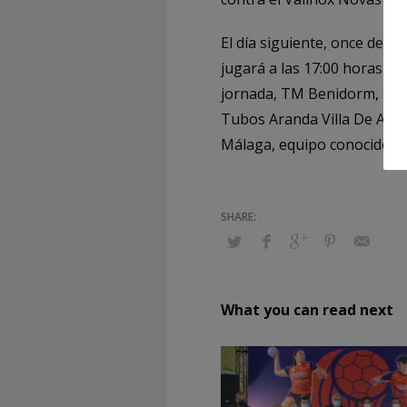
El día siguiente, once de o
jugará a las 17:00 horas co
jornada, TM Benidorm, se d
Tubos Aranda Villa De Aran
Málaga, equipo conocido po
What you can read next