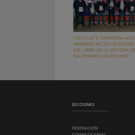
CASTELLÓ Y TORREVIEJA ACO
PRIMEROS ACTOS DE PRESEN
DEL LIBRO DE LA HISTORIA D
BALONMANO VALENCIANO
SECCIONES
FEDERACION
COMPETICIONES