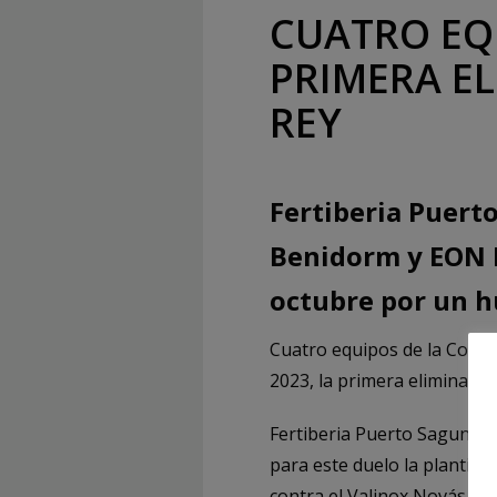
CUATRO EQ
PRIMERA EL
REY
Fertiberia Puert
Benidorm y EON H
octubre por un h
Cuatro equipos de la Comuni
2023, la primera eliminatori
Fertiberia Puerto Sagunto, 
para este duelo la plantil
contra el Valinox Novás el 