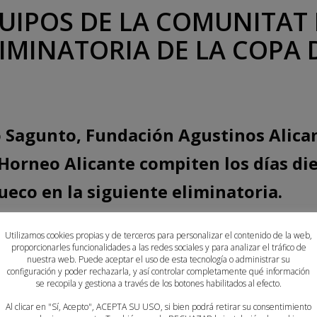
UIPOS DE LA COMUNITAT 
IMINATORIA DE LA COPA DE
o Sagunto, Fundación Agustinos Alica
orneo Alicante compiten los días die
ueco en la siguiente eliminatoria.
tat Valenciana, preparados para dar lo mejor de sí entre el
Utilizamos cookies propias y de terceros para personalizar el contenido de la web,
a de la Copa de S. M. El Rey.
proporcionarles funcionalidades a las redes sociales y para analizar el tráfico de
nuestra web. Puede aceptar el uso de esta tecnología o administrar su
configuración y poder rechazarla, y así controlar completamente qué información
será el encargado de abrir los duelos con participantes de 
se recopila y gestiona a través de los botones habilitados al efecto.
la de Puerto de Sagunto ha tenido que desplazarse hasta Pon
Al clicar en "Sí, Acepto", ACEPTA SU USO, si bien podrá retirar su consentimiento
diez de octubre a las 20:30 horas.