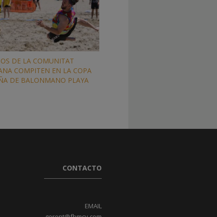
POS DE LA COMUNITAT
ANA COMPITEN EN LA COPA
ÑA DE BALONMANO PLAYA
CONTACTO
EMAIL
gerent@fbmcv.com