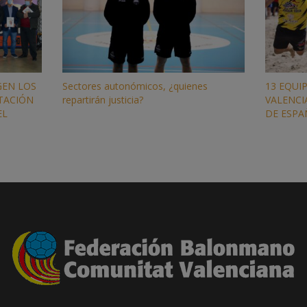
GEN LOS
Sectores autonómicos, ¿quienes
13 EQUI
TACIÓN
repartirán justicia?
VALENCI
EL
DE ESPA