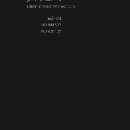
administracion@fbmcv.com
TELÈFON
963 844 537
963 820 120