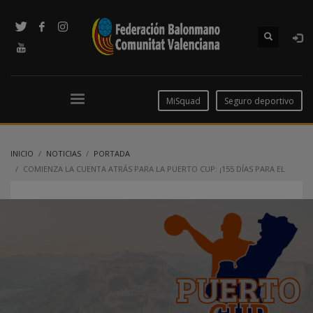
MiSquad
Seguro deportivo
INICIO
NOTICIAS
PORTADA
COMIENZA LA CUENTA ATRÁS PARA LA PUERTO CUP: ¡155 DÍAS PARA EL
GRAN EVENTO!