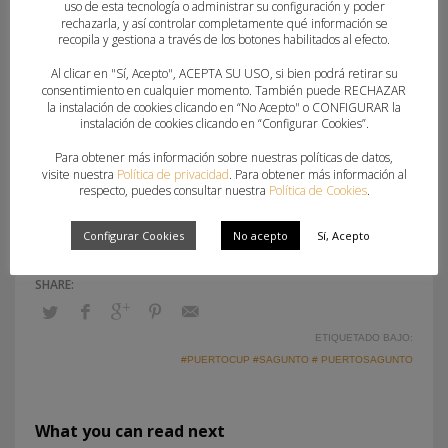
Una experiencia deportiva y
uso de esta tecnología o administrar su configuración y poder
rechazarla, y así controlar completamente qué información se
recopila y gestiona a través de los botones habilitados al efecto.
cultural
Al clicar en "Sí, Acepto", ACEPTA SU USO, si bien podrá retirar su
La Puerto Cup no es solo competición: es
consentimiento en cualquier momento. También puede RECHAZAR
la instalación de cookies clicando en “No Acepto" o CONFIGURAR la
convivencia, aprendizaje y diversión. Además de
instalación de cookies clicando en “Configurar Cookies”.
los partidos, los participantes disfrutarán de
Para obtener más información sobre nuestras políticas de datos,
actividades paralelas, visitas culturales y una
visite nuestra
Política de privacidad
. Para obtener más información al
respecto, puedes consultar nuestra
Política de Cookies
.
ceremonia de apertura inolvidable.
Configurar Cookies
No acepto
Sí, Acepto
ETIQUETADO BAJO:
#PUERTOCUP #SAGUNTO # PUERTOSAGUNTO
What you can read next