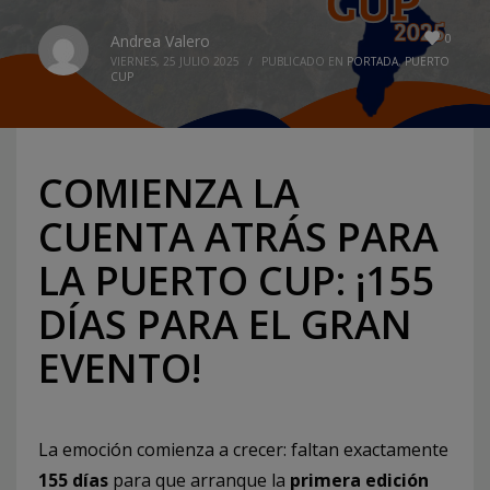
0
Andrea Valero
VIERNES, 25 JULIO 2025
/
PUBLICADO EN
PORTADA
,
PUERTO
CUP
COMIENZA LA
CUENTA ATRÁS PARA
LA PUERTO CUP: ¡155
DÍAS PARA EL GRAN
EVENTO!
La emoción comienza a crecer: faltan exactamente
155 días
para que arranque la
primera edición