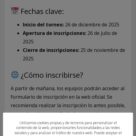
Fechas clave:
Inicio del torneo:
26 de diciembre de 2025
Apertura de inscripciones:
26 de julio de
2025
Cierre de inscripciones:
25 de noviembre de
2025
¿Cómo inscribirse?
A partir de mañana, los equipos podrán acceder al
formulario de inscripción en la web oficial. Se
recomienda realizar la inscripción lo antes posible,
ya que las plazas son limitadas y se asignan por
orden de solicitud.
Utilizamos cookies propias y de terceros para personalizar el
contenido de la web, proporcionarles funcionalidades a las redes
sociales y para analizar el tráfico de nuestra web. Puede aceptar el