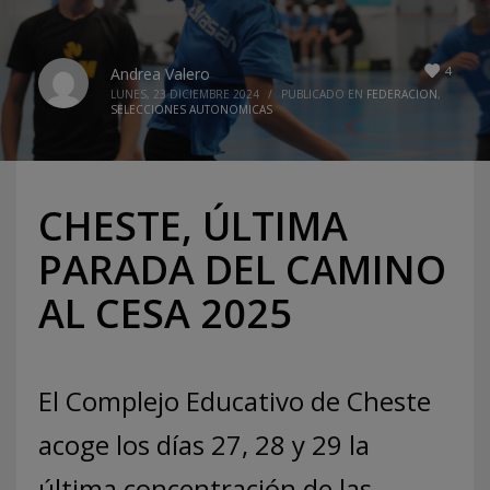
4
Andrea Valero
LUNES, 23 DICIEMBRE 2024
/
PUBLICADO EN
FEDERACION
,
SELECCIONES AUTONOMICAS
CHESTE, ÚLTIMA
PARADA DEL CAMINO
AL CESA 2025
El Complejo Educativo de Cheste
acoge los días 27, 28 y 29 la
última concentración de las