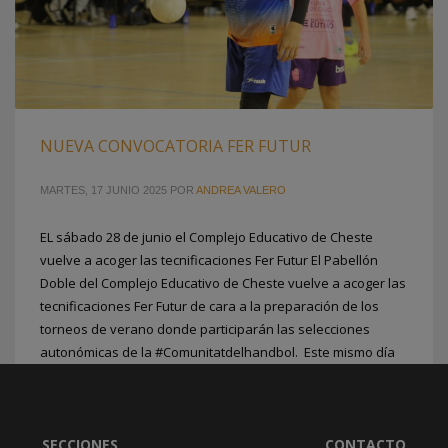
NUEVA CONVOCATORIA FER FUTUR
MARTES, 17 JUNIO 2025
POR
ANDREA VALERO
EL sábado 28 de junio el Complejo Educativo de Cheste
vuelve a acoger las tecnificaciones Fer Futur El Pabellón
1
2
4
5
3
Doble del Complejo Educativo de Cheste vuelve a acoger las
tecnificaciones Fer Futur de cara a la preparación de los
torneos de verano donde participarán las selecciones
autonómicas de la #Comunitatdelhandbol. Este mismo día
también iniciarán
PUBLICADO EN
FEDERACION
,
SELECCIONES AUTONOMICAS
SECCIONES
CONTACTO