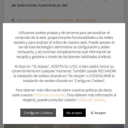
de Selecciones Autonómicas del
PUBLICADO EN
FEDERACION
,
PORTADA
,
SELECCIONES
AUTONOMICAS
Utilizamos cookies propias y de terceros para personalizar el
ETIQUETADO BAJO:
SELECCIONES AUTONÓMICAS
contenido de la web, proporcionarles funcionalidades a las redes
sociales y para analizar el tráfico de nuestra web. Puede aceptar el
uso de esta tecnología o administrar su configuración y poder
rechazarla, y así controlar completamente qué información se
recopila y gestiona a través de los botones habilitados al efecto.
Al clicar en "Sí, Acepto", ACEPTA SU USO, si bien podrá retirar su
consentimiento en cualquier momento. También puede RECHAZAR
la instalación de cookies clicando en “No Acepto" o CONFIGURAR la
instalación de cookies clicando en “Configurar Cookies”.
Para obtener más información sobre nuestras políticas de datos,
visite nuestra
Política de privacidad
. Para obtener más información al
respecto, puedes consultar nuestra
Política de Cookies
.
Configurar Cookies
No acepto
Sí, Acepto