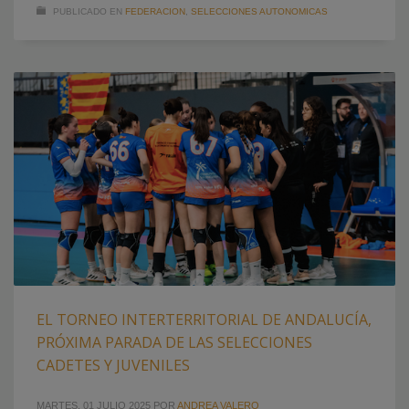
PUBLICADO EN
FEDERACION
,
SELECCIONES AUTONOMICAS
EL TORNEO INTERTERRITORIAL DE ANDALUCÍA,
PRÓXIMA PARADA DE LAS SELECCIONES
CADETES Y JUVENILES
MARTES, 01 JULIO 2025
POR
ANDREA VALERO