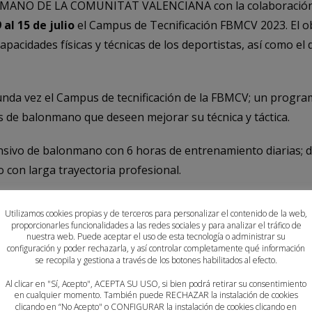
MANO DE LA COMUNITAT VALENCIANA con la colaboració
 al 15 de julio
el Campus de Tecnificación FBMCV 2023. El obj
apacidades físicas y técnicas de los deportistas, así como el d
nda vez el Campus de tecnificación de la FBMCV; un progra
 de balonmano que deseen mejorar su técnica y táctica.
nsivo de balonmano con 6 horas de entrenamiento diarias; di
 con larga trayectoria profesional.
l Pabellón Municipal de Deportes de Benicarlo e incluirán se
Utilizamos cookies propias y de terceros para personalizar el contenido de la web,
s individuales, seguimiento y formación a través de vídeo par
proporcionarles funcionalidades a las redes sociales y para analizar el tráfico de
nuestra web. Puede aceptar el uso de esta tecnología o administrar su
 herramientas posibles para mejorar su juego.
configuración y poder rechazarla, y así controlar completamente qué información
se recopila y gestiona a través de los botones habilitados al efecto.
on limitadas y se adjudicaran por riguroso orden de llega
Al clicar en "Sí, Acepto", ACEPTA SU USO, si bien podrá retirar su consentimiento
en cualquier momento. También puede RECHAZAR la instalación de cookies
FORMULARIO INSCRIPCIÓN
clicando en “No Acepto" o CONFIGURAR la instalación de cookies clicando en