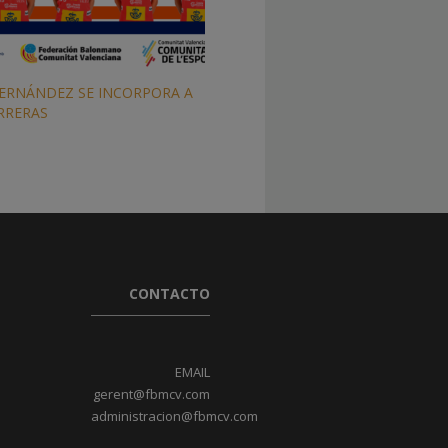
ERNÁNDEZ SE INCORPORA A
RRERAS
CONTACTO
EMAIL
gerent@fbmcv.com
administracion@fbmcv.com