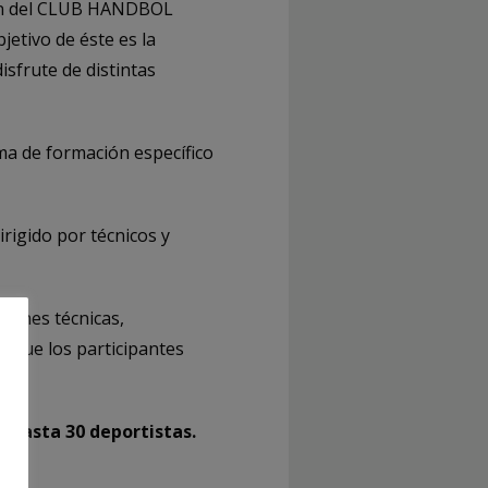
n del CLUB HANDBOL
etivo de éste es la
isfrute de distintas
ma de formación específico
rigido por técnicos y
siones técnicas,
a que los participantes
da
hasta 30 deportistas.