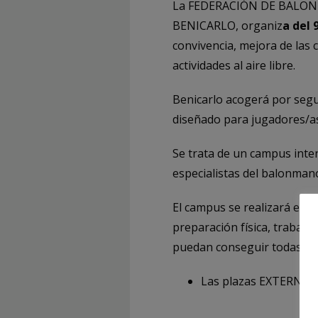
La FEDERACIÓN DE BALON
BENICARLO, organiz
a del 9
convivencia, mejora de las c
actividades al aire libre.
Benicarlo acogerá por segu
diseñado para jugadores/as
Se trata de un campus inte
especialistas del balonmano
El campus se realizará en e
preparación física, trabajo
puedan conseguir todas las
Las plazas EXTERNAS s