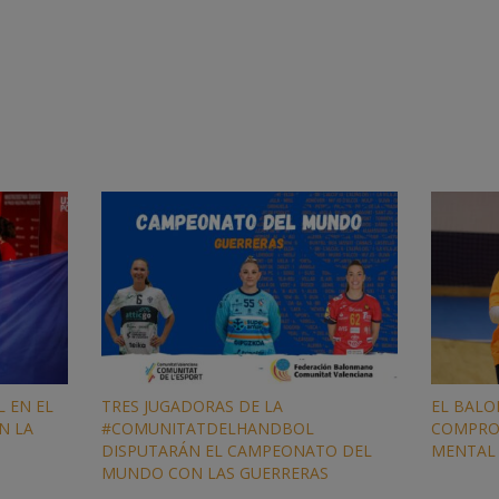
 EN EL
TRES JUGADORAS DE LA
EL BALO
N LA
#COMUNITATDELHANDBOL
COMPRO
DISPUTARÁN EL CAMPEONATO DEL
MENTAL
MUNDO CON LAS GUERRERAS