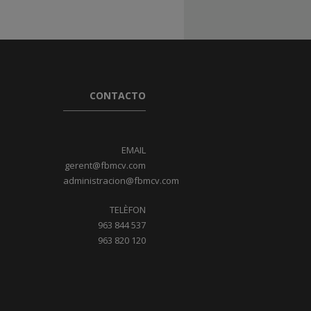
CONTACTO
EMAIL
gerent@fbmcv.com
administracion@fbmcv.com
TELÈFON
963 844 537
963 820 120