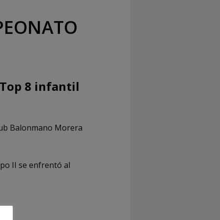
MPEONATO
Top 8 infantil
 Club Balonmano Morera
o II se enfrentó al
: