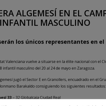
RERA ALGEMESÍ EN EL CA
 INFANTIL MASCULINO
erán los únicos representantes en el 
at Valenciana vuelve a situarse en la élite nacional con el
8 infantil masculino del 20 al 24 de mayo en Zaragoza.
mesí jugó el Sector E en Granollers, encuadrado en el Grup
alonmano Barakaldo consiguiendo los siguientes resultados
esí 33
– 32 Globalcaja Ciudad Real
esí 42
– 18 Balonmano Barakaldo