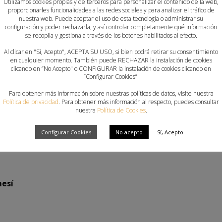
Utilizamos cookies propias y de terceros para personalizar el contenido de la web,
proporcionarles funcionalidades a las redes sociales y para analizar el tráfico de
uieron el pase a la final del sector donde se enfrentaron al
nuestra web. Puede aceptar el uso de esta tecnología o administrar su
configuración y poder rechazarla, y así controlar completamente qué información
errotarlos por un 39-36 y metiéndose así en el Campeonato 
se recopila y gestiona a través de los botones habilitados al efecto.
o así el único representante de la #Comunitatdelhandbol en 
Al clicar en "Sí, Acepto", ACEPTA SU USO, si bien podrá retirar su consentimiento
en cualquier momento. También puede RECHAZAR la instalación de cookies
clicando en “No Acepto" o CONFIGURAR la instalación de cookies clicando en
“Configurar Cookies”.
inicio del CDE, la Real Federación Española de Balonmano ha
de el representante de la #Comunitatdelhandbol ha quedad
Para obtener más información sobre nuestras políticas de datos, visite nuestra
Política de privacidad
. Para obtener más información al respecto, puedes consultar
nuestra
Política de Cookies
.
Configurar Cookies
No acepto
Sí, Acepto
mesí