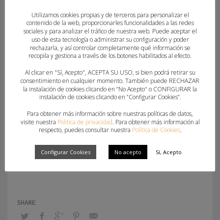
eliminando a equipos como HC Byala y
Utilizamos cookies propias y de terceros para personalizar el
Balonmano Erice en rondas anteriores, y se
contenido de la web, proporcionarles funcionalidades a las redes
sociales y para analizar el tráfico de nuestra web. Puede aceptar el
presenta como un hueso duro de roer en esta
uso de esta tecnología o administrar su configuración y poder
fase.
rechazarla, y así controlar completamente qué información se
recopila y gestiona a través de los botones habilitados al efecto.
Un cruce con antecedentes recientes: ambos
Al clicar en "Sí, Acepto", ACEPTA SU USO, si bien podrá retirar su
consentimiento en cualquier momento. También puede RECHAZAR
conjuntos ya se enfrentaron en semifinales
la instalación de cookies clicando en “No Acepto" o CONFIGURAR la
instalación de cookies clicando en “Configurar Cookies”.
europeas en la temporada 2022/23, con victoria
del Guardés en esa ocasión, por lo que la
Para obtener más información sobre nuestras políticas de datos,
visite nuestra
Política de privacidad
. Para obtener más información al
eliminatoria tiene también un componente de
respecto, puedes consultar nuestra
Política de Cookies
.
revancha histórica.
Configurar Cookies
No acepto
Sí, Acepto
Fotografía: CBM Elche – Joaquín de Haro