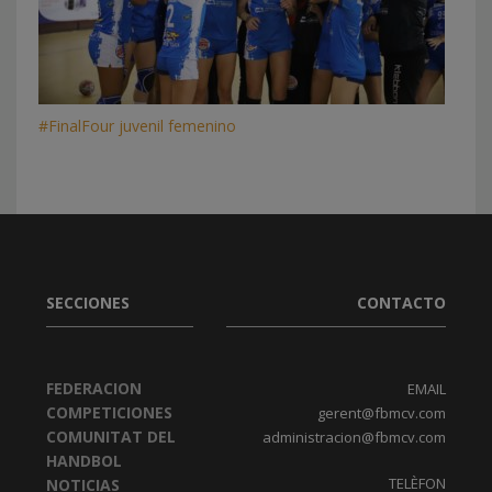
#FinalFour juvenil femenino
SECCIONES
CONTACTO
FEDERACION
EMAIL
COMPETICIONES
gerent@fbmcv.com
COMUNITAT DEL
administracion@fbmcv.com
HANDBOL
TELÈFON
NOTICIAS