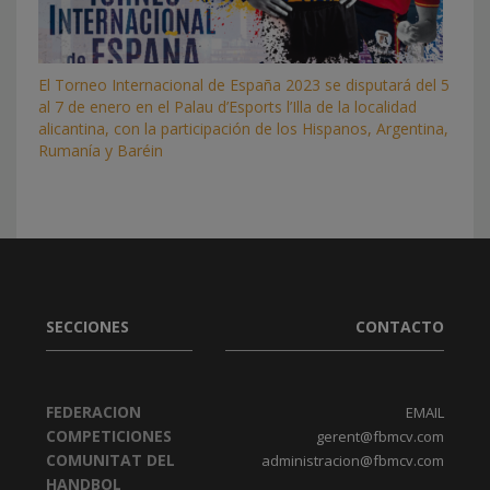
El Torneo Internacional de España 2023 se disputará del 5
al 7 de enero en el Palau d’Esports l’Illa de la localidad
alicantina, con la participación de los Hispanos, Argentina,
Rumanía y Baréin
SECCIONES
CONTACTO
FEDERACION
EMAIL
COMPETICIONES
gerent@fbmcv.com
COMUNITAT DEL
administracion@fbmcv.com
HANDBOL