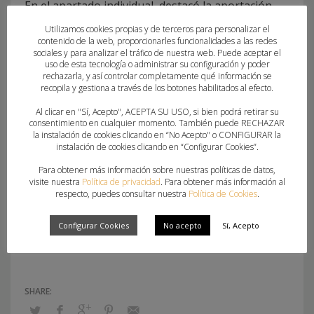
En el apartado individual, destacó la aportación
ofensiva de Carmen Figueiredo, clave en los
Utilizamos cookies propias y de terceros para personalizar el
contenido de la web, proporcionarles funcionalidades a las redes
primeros compases del partido, así como la
sociales y para analizar el tráfico de nuestra web. Puede aceptar el
actuación de Nicole Morales bajo palos,
uso de esta tecnología o administrar su configuración y poder
rechazarla, y así controlar completamente qué información se
fundamental para sostener la ventaja en los
recopila y gestiona a través de los botones habilitados al efecto.
momentos de mayor presión del conjunto polaco.
Al clicar en "Sí, Acepto", ACEPTA SU USO, si bien podrá retirar su
consentimiento en cualquier momento. También puede RECHAZAR
la instalación de cookies clicando en “No Acepto" o CONFIGURAR la
El partido de vuelta se disputará el sábado 24 de
instalación de cookies clicando en “Configurar Cookies”.
enero de 2026, a las 20:00 horas, en el Pabellón
Para obtener más información sobre nuestras políticas de datos,
Esperanza Lag de Elche, donde el Atticgo BM Elche
visite nuestra
Política de privacidad
. Para obtener más información al
respecto, puedes consultar nuestra
Política de Cookies
.
defenderá la renta obtenida con el objetivo de
certificar su clasificación para los cuartos de final
Configurar Cookies
No acepto
Sí, Acepto
de la EHF European Cup 2025/2026.