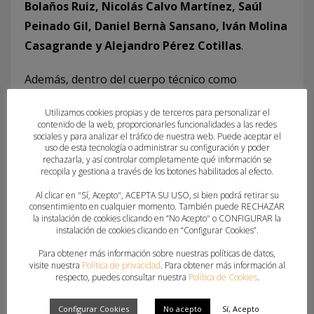
Bolaños Ruiz, Nicolás Calvo Martínez, Saúl
Peinado Gil, Daniel Bernà Sansano, Iván Molina
Casagrande y Alejandro Pérez Cotillas
.
Además, dentro del cuerpo técnico como
entrenador estará
Carlos Colomer
y como
Utilizamos cookies propias y de terceros para personalizar el
coordinador de la actividad
Jaime Alvado
.
contenido de la web, proporcionarles funcionalidades a las redes
sociales y para analizar el tráfico de nuestra web. Puede aceptar el
uso de esta tecnología o administrar su configuración y poder
rechazarla, y así controlar completamente qué información se
recopila y gestiona a través de los botones habilitados al efecto.
Al clicar en "Sí, Acepto", ACEPTA SU USO, si bien podrá retirar su
consentimiento en cualquier momento. También puede RECHAZAR
la instalación de cookies clicando en “No Acepto" o CONFIGURAR la
instalación de cookies clicando en “Configurar Cookies”.
What you can read next
Para obtener más información sobre nuestras políticas de datos,
visite nuestra
Política de privacidad
. Para obtener más información al
respecto, puedes consultar nuestra
Política de Cookies
.
Configurar Cookies
No acepto
Sí, Acepto