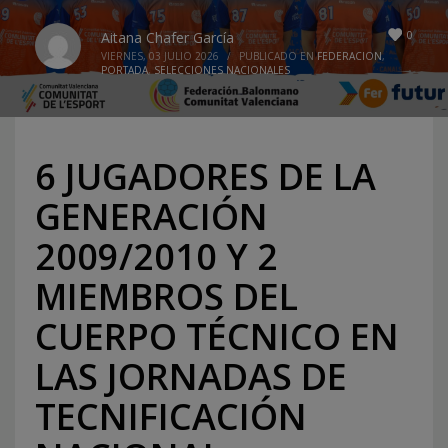
0
Aitana Chafer García
VIERNES, 03 JULIO 2026
/
PUBLICADO EN
FEDERACION
,
PORTADA
,
SELECCIONES NACIONALES
6 JUGADORES DE LA
GENERACIÓN
2009/2010 Y 2
MIEMBROS DEL
CUERPO TÉCNICO EN
LAS JORNADAS DE
TECNIFICACIÓN