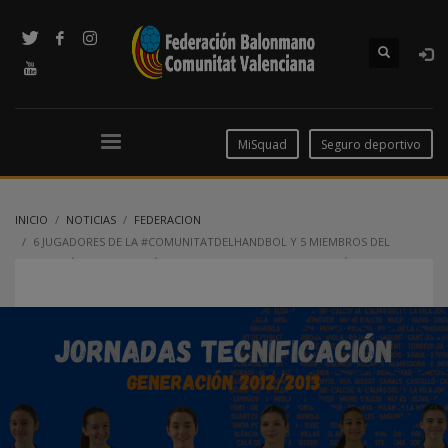
MiSquad
Seguro deportivo
INICIO
NOTICIAS
FEDERACION
6 JUGADORES DE LA #COMUNITATDELHANDBOL Y 5 MIEMBROS DEL
CUERPO TÉCNICO ACUDIRÁN A LAS JORNADAS DE TECNIFICACIÓN DE LA
GENERACIÓN 2012/2013