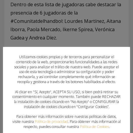
Dentro de esta lista de jugadoras cabe destacar la
presencia de 6 jugadoras de la
#Comunitatdelhandbol: Lourdes Martínez, Aitana
Iborra, Paola Mercado, Ikerne Spirea, Verónica
Gadea y Andrea Díez.
Además, dentro del cuerpo técnico están Joaquín
Utilizamos cookies propias y de terceros para personalizar el
Rocamora, Vero Cuadrado, Alberto Zabalegui,
contenido de la web, proporcionarles funcionalidades a las redes
sociales y para analizar el tráfico de nuestra web. Puede aceptar el
Manu Ferrer y Ana Corrales.
uso de esta tecnología o administrar su configuración y poder
rechazarla, y así controlar completamente qué información se
recopila y gestiona a través de los botones habilitados al efecto.
Al clicar en "Sí, Acepto", ACEPTA SU USO, si bien podrá retirar su
consentimiento en cualquier momento. También puede RECHAZAR
la instalación de cookies clicando en “No Acepto" o CONFIGURAR la
instalación de cookies clicando en “Configurar Cookies”.
Para obtener más información sobre nuestras políticas de datos,
visite nuestra
Política de privacidad
. Para obtener más información al
What you can read next
respecto, puedes consultar nuestra
Política de Cookies
.