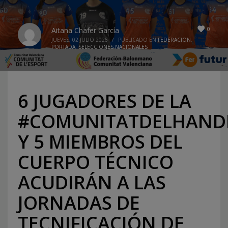
0
Aitana Chafer García
JUEVES, 02 JULIO 2026
/
PUBLICADO EN
FEDERACION
,
PORTADA
,
SELECCIONES NACIONALES
6 JUGADORES DE LA
#COMUNITATDELHAND
Y 5 MIEMBROS DEL
CUERPO TÉCNICO
ACUDIRÁN A LAS
JORNADAS DE
TECNIFICACIÓN DE